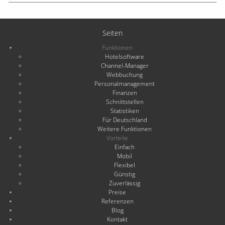
Seiten
Funktionen
Hotelsoftware
Channel-Manager
Webbuchung
Personalmanagement
Finanzen
Schnittstellen
Statistiken
Für Deutschland
Weitere Funktionen
Vorteile
Einfach
Mobil
Flexibel
Günstig
Zuverlässig
Preise
Referenzen
Blog
Kontakt